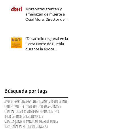
Morenistas atentan y
amenazan de muerte a
Ociel Mora, Director de
Cultura de Pahuatlán
"Desarrollo regional en la
Sierra Norte de Puebla
durante la época
prehispánica. Arqueología y
Búsqueda por tags
Adscripción étnica
Amate
Arpa
Chamanismo
Chiconcuatla
Chicontepec
Ciclo ritual
Comercio
Consanguinidad
Cultura
Desigualdad social
Dotación instrumental
Ecología
Economía
Espacio
Festivales
Guitarra quinta huapanguera
Huapango
Huasteca
Huasteca Nahuas Mujeres Oportunidades