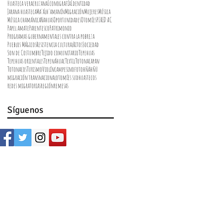
Huasteca veracruzana
Iconografía
Identidad
Jarana huasteca
Ma'álh'amanín
Migración
Mujeres
Música
Música chamánica
Nahuas
Oportunidades
Otomíes
PIRED AC
Papel amate
Parentesco
Patrimonio
Programas gubernamentales contra la pobreza
Pueblos Mágicos
Resistencia cultural
Ritos
Sociedad
Son de Costumbre
Tejido comunitario
Tepehuas
Tepehuas orientales
Tepenáhuac
Textil
Totonacapan
Totonacos
Turismo
Violín
campesino
foto
hñähñü
migración transnacional
otomíes sudhuastecos
redes migratorias
región
remesas
Síguenos