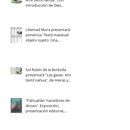
Arte textil nahua", con
introducción de Diez
Barroso: libro digi
Libertad Mora presentará la
ponencia "Textil maseual:
os
objeto-sujeto. Una
propuesta de análisis".
Sol Rubín de la Borbolla
presentará "Las gasas. Arte
textil nahua", de Heiras y
Mora.
a
"Pahuatlán: hacedores de
dioses". Exposición,
presentación editorial,
conferencias